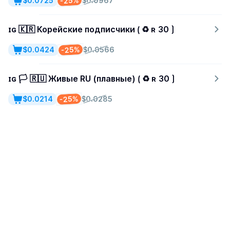
-25%
$0.0725
$0.0967
ɪɢ 🇰🇷 Корейские подписчики ⟮ ♻ ʀ 30 ⟯
-25%
$0.0424
$0.0566
ɪɢ 🏳️ 🇷🇺 Живые RU (плавные) ⟮ ♻ ʀ 30 ⟯
-25%
$0.0214
$0.0285