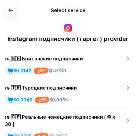
Select service
Instagram подписчики (таргет) provider
ɪɢ 🇬🇧 Британские подписчики
-25%
$0.0142
$0.0189
ɪɢ 🇹🇷 Турецкие подписчики
-25%
$0.0049
$0.0065
ɪɢ 🇩🇪 Реальные немецкие подписчики ⟮ ♻ ʀ
30 ⟯