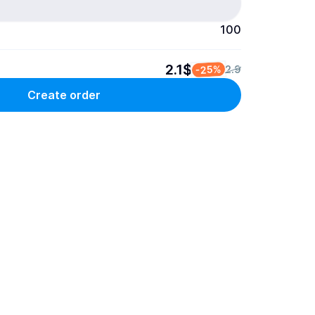
100
2.1$
-25%
2.9
Create order