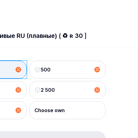
Живые RU (плавные) ⟮ ♻ ʀ 30 ⟯
500
2 500
Choose own