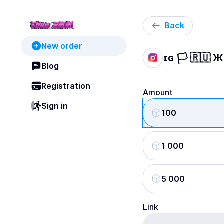
Back
New order
ɪɢ 🏳️ 🇷🇺 
Blog
Registration
Amount
Sign in
100
1 000
5 000
Link