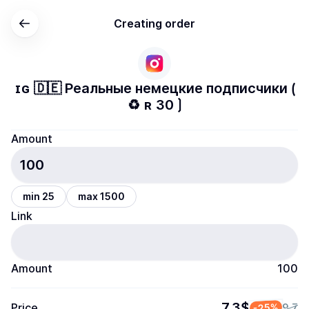
Creating order
ɪɢ 🇩🇪 Реальные немецкие подписчики ⟮
♻ ʀ 30 ⟯
Amount
min 25
max 1500
Link
Amount
100
7.3$
Price
-25%
9.7