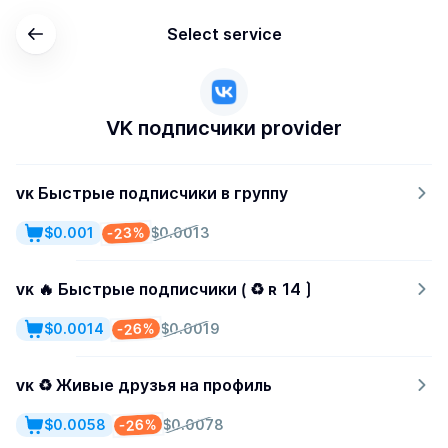
Select service
VK подписчики provider
ᴠᴋ Быстрые подписчики в группу
-23%
$0.001
$0.0013
ᴠᴋ 🔥 Быстрые подписчики ⟮ ♻ ʀ 14 ⟯
-26%
$0.0014
$0.0019
ᴠᴋ ♻ Живые друзья на профиль
-26%
$0.0058
$0.0078