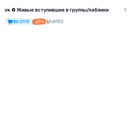
ᴠᴋ ♻ Живые вступившие в группы/паблики
-25%
$0.0115
$0.0153