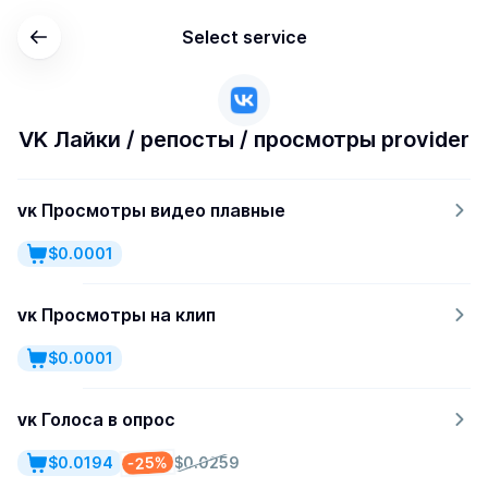
Select service
VK Лайки / репосты / просмотры provider
ᴠᴋ Просмотры видео плавные
$0.0001
ᴠᴋ Просмотры на клип
$0.0001
ᴠᴋ Голоса в опрос
-25%
$0.0194
$0.0259