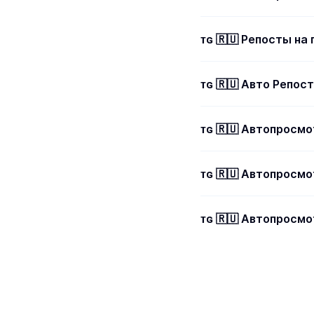
ᴛɢ 🇷🇺 Репосты на 
ᴛɢ 🇷🇺 Авто Репос
ᴛɢ 🇷🇺 Автопросмо
ᴛɢ 🇷🇺 Автопросмо
ᴛɢ 🇷🇺 Автопросмо