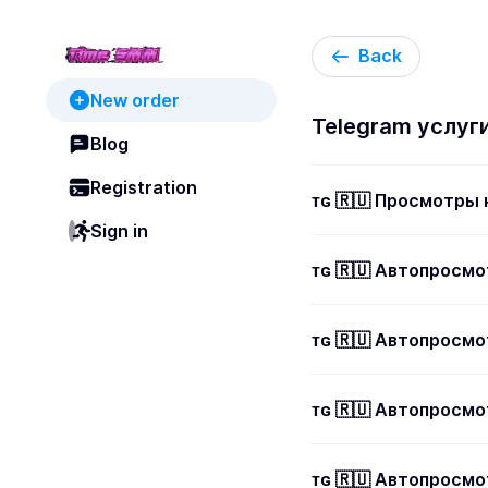
Back
New order
Telegram услуг
Blog
Registration
ᴛɢ 🇷🇺 Просмотры 
Sign in
ᴛɢ 🇷🇺 Автопросмо
ᴛɢ 🇷🇺 Автопросмо
ᴛɢ 🇷🇺 Автопросмо
ᴛɢ 🇷🇺 Автопросмо