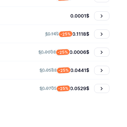
0.0001
$
0.1118
$
-25%
$0.149
0.0006
$
-25%
$0.0008
0.0441
$
-25%
$0.0588
0.0529
$
-25%
$0.0705