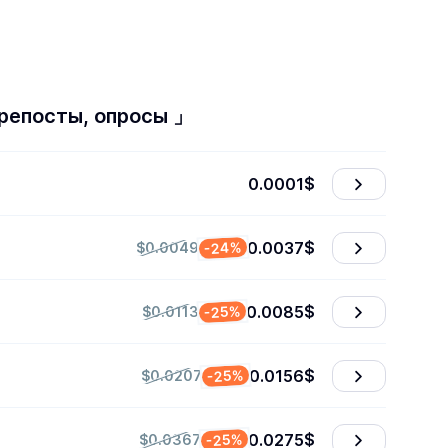
 репосты, опросы 」
0.0001
$
0.0037
$
-24%
$0.0049
0.0085
$
-25%
$0.0113
0.0156
$
-25%
$0.0207
0.0275
$
-25%
$0.0367