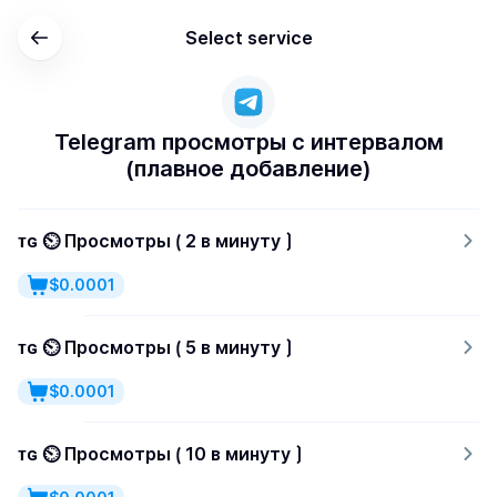
Select service
Telegram просмотры с интервалом
(плавное добавление)
ᴛɢ ⏲️ Просмотры ⟮ 2 в минуту ⟯
$0.0001
ᴛɢ ⏲️ Просмотры ⟮ 5 в минуту ⟯
$0.0001
ᴛɢ ⏲️ Просмотры ⟮ 10 в минуту ⟯