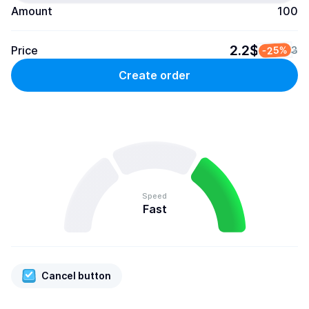
Amount
100
2.2$
Price
-25%
3
Create order
Speed
Fast
Cancel button