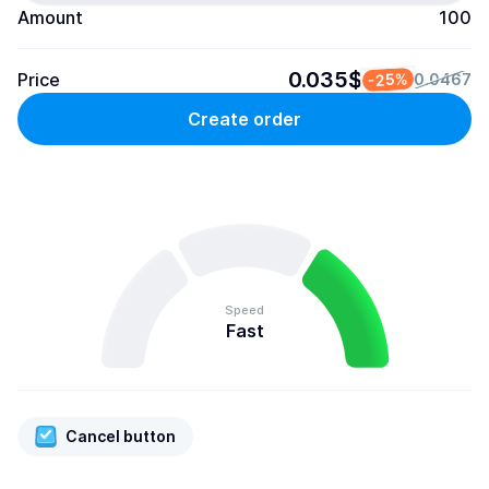
Amount
100
0.035$
Price
-25%
0.0467
Create order
Speed
Fast
Cancel button