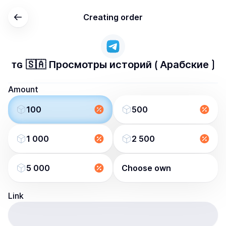
Creating order
ᴛɢ 🇸🇦 Просмотры историй ⟮ Арабские ⟯
Amount
100
500
1 000
2 500
5 000
Choose own
Link