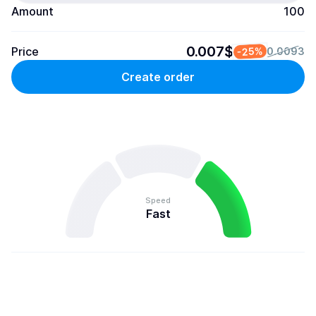
Amount
100
0.007$
Price
-25%
0.0093
Create order
Speed
Fast