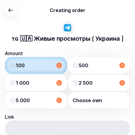
Creating order
ᴛɢ 🇺🇦 Живые просмотры ⟮ Украина ⟯
Amount
100
500
1 000
2 500
5 000
Choose own
Link