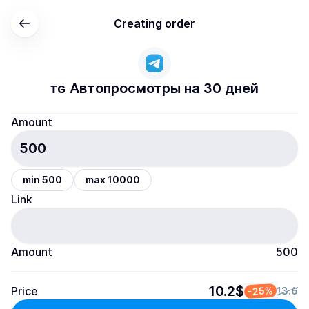
Creating order
ᴛɢ Автопросмотры на 30 дней
Amount
min 500
max 10000
Link
Amount
500
10.2$
Price
-25%
13.6