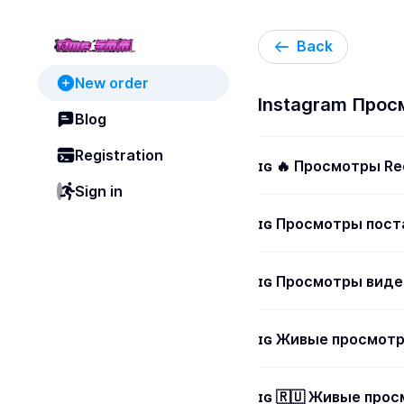
Back
New order
Instagram Прос
Blog
Registration
ɪɢ 🔥 Просмотры Re
Sign in
ɪɢ Просмотры пост
ɪɢ Просмотры виде
ɪɢ Живые просмот
ɪɢ 🇷🇺 Живые про