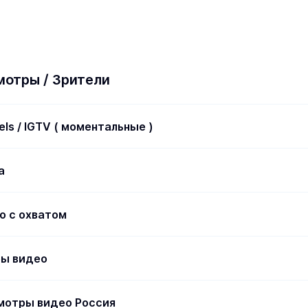
мотры / Зрители
els / IGTV ( моментальные )
а
о с охватом
ры видео
смотры видео Россия